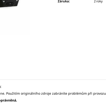
LETKA NYLON S NÁSADKOU 1/4 ŽLUTÁ
LETKA NYLON S
Záruka
:
2 roky
RŮŽOVÁ
7,14 Kč
7,14 Kč
c
ne. Použitím originálního zdroje zabráníte problémům při provozu, 
oprávněná.