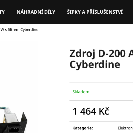
TY
NÁHRADNÍ DÍLY
ŠIPKY A PŘÍSLUŠENSTVÍ
 W s filtrem Cyberdine
Co potřebujete najít?
Zdroj D-200 
HLEDAT
Cyberdine
Doporučujeme
Skladem
1 464 Kč
Měrná
cena:
Kategorie
:
Elektron