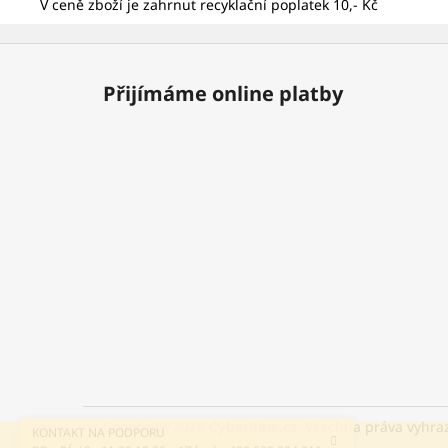
V ceně zboží je zahrnut recyklační poplatek 10,- Kč
Z
á
Přijímáme online platby
p
a
t
í
Copyright 2026
Cyberdine.cz
. Všechna práva vyhra
KONTAKT NA PODPORU