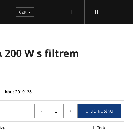
Hledat
Přihlášení
Nákupní
CZK
košík
A 200 W s filtrem
Kód:
2010128
DO KOŠÍKU
Následující
Tisk
ika