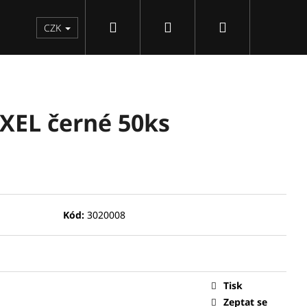
Hledat
Přihlášení
Nákupní
CZK
košík
IXEL černé 50ks
Kód:
3020008
Následující
Tisk
Zeptat se