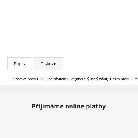
LETKA NYLON S NÁSADKOU 1/4 ŽLUTÁ
7,14 Kč
Popis
Diskuze
Plastové hroty PIXEL se závitem 2BA (klasický malý závit). Délka hrotu 25
Z
á
Přijímáme online platby
p
a
t
í