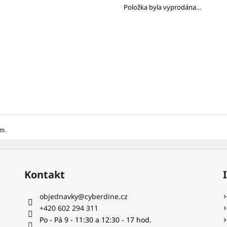
BAREL ŠIPKY 1/4 - 1/4 (SILNÝ/SILNÝ)
LETKA NYLON S
Položka byla vyprodána…
RŮŽOVÁ
19 Kč
7,14 Kč
mm.
Kontakt
objednavky
@
cyberdine.cz
+420 602 294 311
Po - Pá 9 - 11:30 a 12:30 - 17 hod.