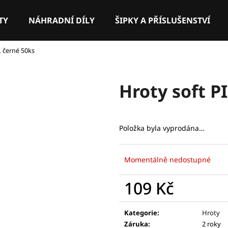
TY
NÁHRADNÍ DÍLY
ŠIPKY A PŘÍSLUŠENSTVÍ
L černé 50ks
Co potřebujete najít?
Hroty soft P
HLEDAT
Položka byla vyprodána…
Doporučujeme
Momentálně nedostupné
109 Kč
Měrná
cena:
Kategorie
:
Hroty
Záruka
:
2 roky