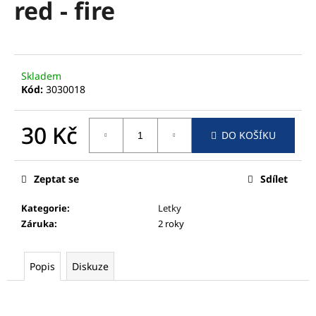
red - fire
a
j
í
t
Skladem
?
Kód:
3030018
30 Kč
DO KOŠÍKU
Měrná
HLEDAT
cena:
Zeptat se
Sdílet
Kategorie
:
Letky
D
Záruka
:
2 roky
o
p
Popis
Diskuze
o
r
u