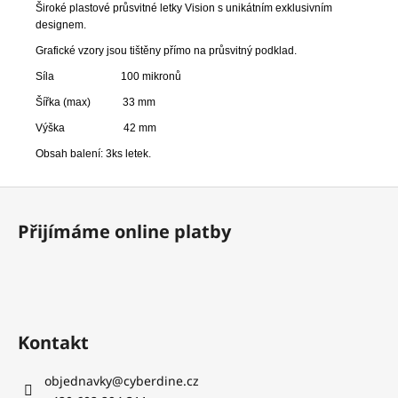
č
Široké plastové průsvitné letky Vision s unikátním exklusivním
u
designem.
j
Grafické vzory jsou tištěny přímo na průsvitný podklad.
e
m
Síla 100 mikronů
e
Šířka (max) 33 mm
Výška 42 mm
SEGMENT
Obsah balení: 3ks letek.
ASFALT
CYBERDINE
Z
174
á
Kč
Přijímáme online platby
p
a
t
í
Kontakt
objednavky
@
cyberdine.cz