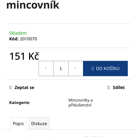
mincovník
a
j
í
t
Skladem
?
Kód:
2010070
151 Kč
Měrná
DO KOŠÍKU
cena:
HLEDAT
Zeptat se
Sdílet
D
Mincovníky a
Kategorie
:
o
příslušenství
p
o
Popis
Diskuze
r
u