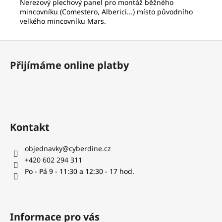
č
Nerezový plechový panel pro montáž běžného
u
mincovníku (Comestero, Alberici...) místo původního
velkého mincovníku Mars.
j
e
Z
m
e
á
Přijímáme online platby
p
a
BAREL
ŠIPKY
t
1/4
í
-
1/4
Kontakt
(SILNÝ/SILNÝ)
19
objednavky
@
cyberdine.cz
Kč
+420 602 294 311
Po - Pá 9 - 11:30 a 12:30 - 17 hod.
Informace pro vás