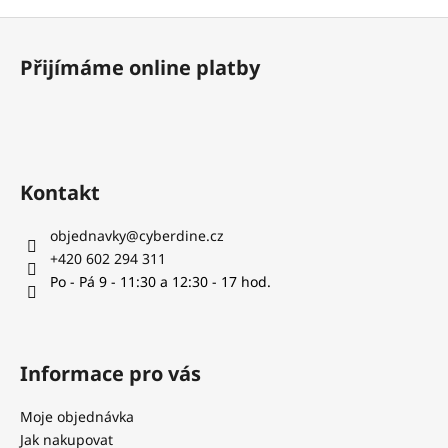
č
u
Z
j
á
Přijímáme online platby
e
p
m
a
e
t
í
PLASTOVÁ
LETKA
Kontakt
ZÁVIT
2BA
objednavky
@
cyberdine.cz
4
+420 602 294 311
Kč
Po - Pá 9 - 11:30 a 12:30 - 17 hod.
Informace pro vás
Moje objednávka
Jak nakupovat