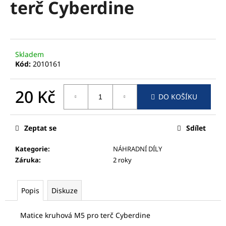
terč Cyberdine
a
j
í
t
Skladem
?
Kód:
2010161
20 Kč
DO KOŠÍKU
Měrná
HLEDAT
cena:
Zeptat se
Sdílet
Kategorie
:
NÁHRADNÍ DÍLY
D
Záruka
:
2 roky
o
p
Popis
Diskuze
o
r
u
Matice kruhová M5 pro terč Cyberdine