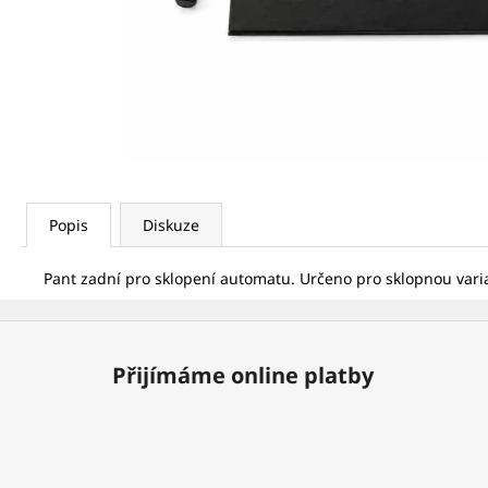
LETKA NYLON S NÁSADKOU 1/4 ŽLUTÁ
7,14 Kč
Popis
Diskuze
Pant zadní pro sklopení automatu. Určeno pro sklopnou var
Z
á
Přijímáme online platby
p
a
t
í