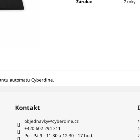
BAREL ŠIPKY 1/4 - 1/4 (SILNÝ/SILNÝ)
LETKA NYLON S
Záruka
:
2 roky
RŮŽOVÁ
19 Kč
7,14 Kč
iantu automatu Cyberdine.
Kontakt
objednavky
@
cyberdine.cz
+420 602 294 311
Po - Pá 9 - 11:30 a 12:30 - 17 hod.