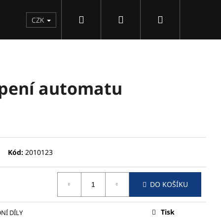
Hledat
Přihlášení
Nákupní
CZK
košík
opení automatu
Kód:
2010123
DO KOŠÍKU
Následující
Tisk
NÍ DÍLY