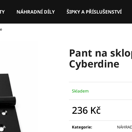
TY
NÁHRADNÍ DÍLY
ŠIPKY A PŘÍSLUŠENSTVÍ
ne
Co potřebujete najít?
Pant na skl
HLEDAT
Cyberdine
Doporučujeme
Skladem
236 Kč
Měrná
cena:
Kategorie
:
NÁHRAD