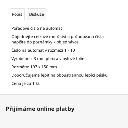
č
u
j
Popis
Diskuze
e
m
Pořadové číslo na automat
e
Objednejte celkové množství a požadovaná čísla
napište do poznámky k objednávce.
LETKA
Číslo na automat v rozmezí 1 - 10
NYLON
Vyrobeno z 3 mm plexi a vinylové folie
S
NÁSADKOU
Rozměry: 107 x 150 mm
1/4
RŮŽOVÁ
Doporučujeme lepit na oboustrannou lepící pásku
7,14
Cena je za 1 ks
Kč
Z
á
Přijímáme online platby
p
a
t