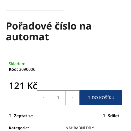
a
j
í
Pořadové číslo na
t
automat
?
Skladem
HLEDAT
Kód:
3090006
121 Kč
D
Měrná
DO KOŠÍKU
cena:
o
p
o
Zeptat se
Sdílet
r
u
Kategorie
:
NÁHRADNÍ DÍLY