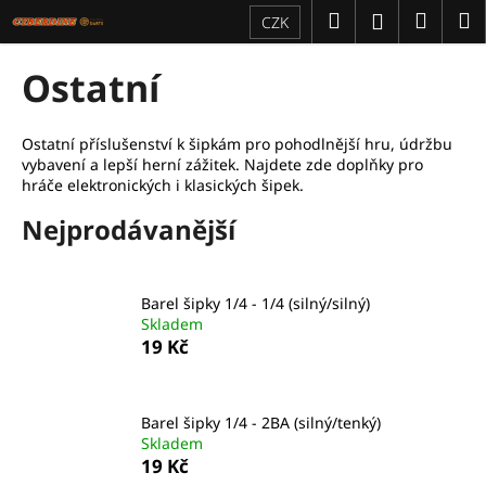
K
Přejít
Hledat
Náku
M
Přihlášení
CZK
na
o
obsah
Zpět
Zpět
košík
š
Ostatní
í
C
k
o
Ostatní příslušenství k šipkám pro pohodlnější hru, údržbu
vybavení a lepší herní zážitek. Najdete zde doplňky pro
p
hráče elektronických i klasických šipek.
o
Nejprodávanější
t
ř
e
Barel šipky 1/4 - 1/4 (silný/silný)
b
Skladem
u
19 Kč
j
e
t
Barel šipky 1/4 - 2BA (silný/tenký)
Skladem
e
19 Kč
n