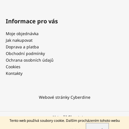
p
i
s
Informace pro vás
u
Moje objednávka
Jak nakupovat
Doprava a platba
Obchodní podmínky
Ochrana osobních údajů
Cookies
Kontakty
Webové stránky Cyberdine
Vytvořil Shoptet
Tento web používá soubory cookie. Dalším procházením tohoto webu
KONTAKT NA PODPORU
Copyright 2026
Cyberdine.cz
. Všechna práva vyhrazena.