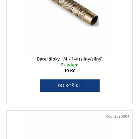
p
č
t
u
r
ů
j
o
e
d
m
u
e
k
t
BAREL
ů
ŠIPKY
Barel šipky 1/4 - 1/4 (silný/silný)
1/4
Skladem
-
19 Kč
1/4
(SILNÝ/SILNÝ)
DO KOŠÍKU
19
Kč
Kód:
3090004