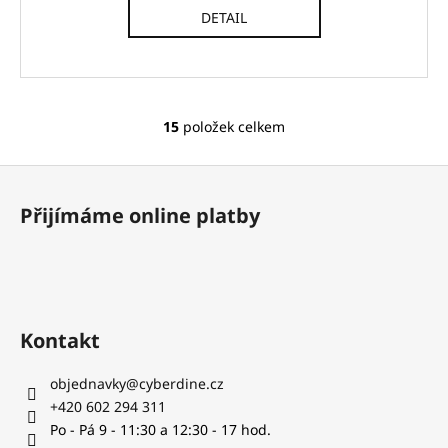
DETAIL
15
položek celkem
O
v
Z
l
á
á
Přijímáme online platby
d
p
a
a
c
t
í
í
p
r
Kontakt
v
k
objednavky
@
cyberdine.cz
y
+420 602 294 311
v
Po - Pá 9 - 11:30 a 12:30 - 17 hod.
ý