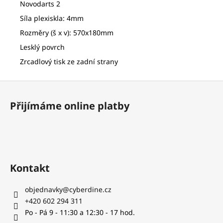
č
Novodarts 2
u
Síla plexiskla: 4mm
j
Rozměry (š x v): 570x180mm
e
m
Lesklý povrch
e
Zrcadlový tisk ze zadní strany
Z
PLASTOVÁ
LETKA
á
ZÁVIT
Přijímáme online platby
p
2BA
a
4
Kč
t
í
Kontakt
objednavky
@
cyberdine.cz
+420 602 294 311
Po - Pá 9 - 11:30 a 12:30 - 17 hod.