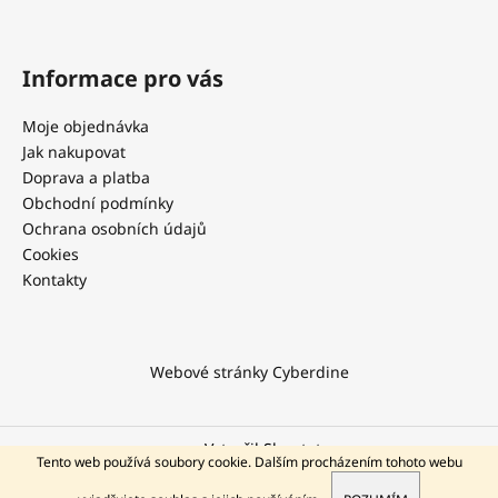
Informace pro vás
Moje objednávka
Jak nakupovat
Doprava a platba
Obchodní podmínky
Ochrana osobních údajů
Cookies
Kontakty
Webové stránky Cyberdine
Vytvořil Shoptet
Tento web používá soubory cookie. Dalším procházením tohoto webu
KONTAKT NA PODPORU
Copyright 2026
Cyberdine.cz
. Všechna práva vyhrazena.
PO – PÁ / 9 - 11:30 12:30 – 17 hod. +420 602 294 311