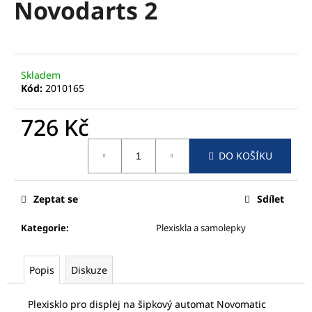
Novodarts 2
a
j
í
t
Skladem
?
Kód:
2010165
726 Kč
Měrná
DO KOŠÍKU
cena:
HLEDAT
Zeptat se
Sdílet
D
Kategorie
:
Plexiskla a samolepky
o
p
o
Popis
Diskuze
r
u
Plexisklo pro displej na šipkový automat Novomatic