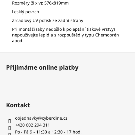
č
Rozměry (š x v): 576x819mm
u
Lesklý povrch
j
e
Zrcadlový UV potisk ze zadní strany
m
Při montáži (aby nedošlo k poleptání tiskové vrstvy)
e
nepoužívejte lepidla s rozpouštědly typu Chemoprén
apod.
BAREL
Z
ŠIPKY
á
1/4
Přijímáme online platby
-
p
2BA
(SILNÝ/TENKÝ)
a
t
19
Kč
í
Kontakt
objednavky
@
cyberdine.cz
+420 602 294 311
Po - Pá 9 - 11:30 a 12:30 - 17 hod.