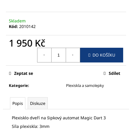
a
j
Skladem
í
Kód:
2010142
t
?
1 950 Kč
Měrná
DO KOŠÍKU
cena:
HLEDAT
Zeptat se
Sdílet
Kategorie
:
Plexiskla a samolepky
D
o
Popis
Diskuze
p
o
Plexisklo dveří na šipkový automat Magic Dart 3
r
u
Síla plexiskla: 3mm