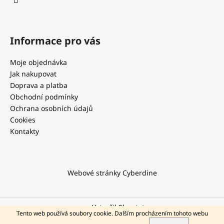
Informace pro vás
Moje objednávka
Jak nakupovat
Doprava a platba
Obchodní podmínky
Ochrana osobních údajů
Cookies
Kontakty
Webové stránky Cyberdine
Vytvořil Shoptet
Tento web používá soubory cookie. Dalším procházením tohoto webu
KONTAKT NA PODPORU
Copyright 2026
Cyberdine.cz
. Všechna práva vyhrazena.