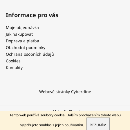
Informace pro vás
Moje objednávka
Jak nakupovat
Doprava a platba
Obchodní podmínky
Ochrana osobních údajů
Cookies
Kontakty
Webové stránky Cyberdine
Vytvořil Shoptet
Tento web používá soubory cookie. Dalším procházením tohoto webu
KONTAKT NA PODPORU
Copyright 2026
Cyberdine.cz
. Všechna práva vyhrazena.
PO – PÁ / 9 - 11:30 12:30 – 17 hod. +420 602 294 311
vyjadřujete souhlas s jejich používáním.
ROZUMÍM