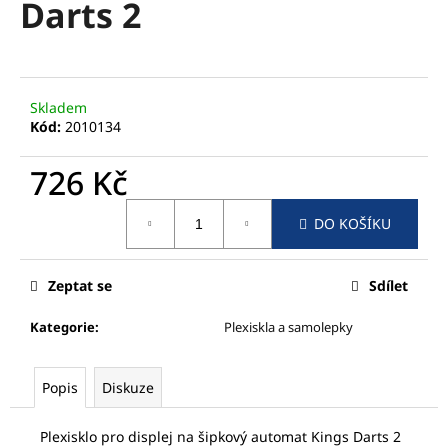
Darts 2
a
j
í
t
Skladem
?
Kód:
2010134
726 Kč
Měrná
DO KOŠÍKU
cena:
HLEDAT
Zeptat se
Sdílet
D
Kategorie
:
Plexiskla a samolepky
o
p
o
Popis
Diskuze
r
u
Plexisklo pro displej na šipkový automat Kings Darts 2