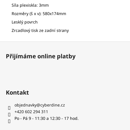
č
Síla plexiskla: 3mm
u
j
Rozměry (š x v): 580x174mm
e
Lesklý povrch
m
Zrcadlový tisk ze zadní strany
e
Z
PLASTOVÁ
á
LETKA
Přijímáme online platby
p
ZÁVIT
2BA
a
4
t
Kč
í
Kontakt
objednavky
@
cyberdine.cz
+420 602 294 311
Po - Pá 9 - 11:30 a 12:30 - 17 hod.