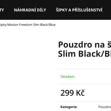
TY
NÁHRADNÍ DÍLY
ŠIPKY A PŘÍSLUŠENSTVÍ
ipky Mission Freedom Slim Black/Blue
Co potřebujete najít?
Pouzdro na 
HLEDAT
Slim Black/B
Doporučujeme
Skladem
299 Kč
Měrná
cena:
Kategorie
:
Pouzdra