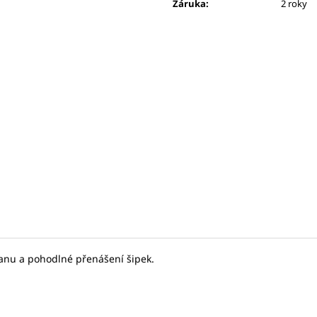
BAREL ŠIPKY 1/4 - 1/4 (SILNÝ/SILNÝ)
LETKA NYLON S
Záruka
:
2 roky
RŮŽOVÁ
19 Kč
7,14 Kč
nu a pohodlné přenášení šipek.