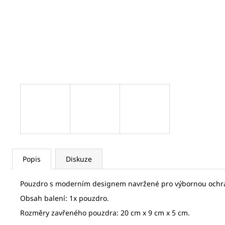
LETKA NYLON S NÁSADKOU 1/4 ŽLUTÁ
7,14 Kč
Popis
Diskuze
Pouzdro s moderním designem navržené pro výbornou ochra
Obsah balení: 1x pouzdro.
Rozměry zavřeného pouzdra: 20 cm x 9 cm x 5 cm.