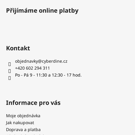
á
Přijímáme online platby
p
a
t
í
Kontakt
objednavky
@
cyberdine.cz
+420 602 294 311
Po - Pá 9 - 11:30 a 12:30 - 17 hod.
Informace pro vás
Moje objednávka
Jak nakupovat
Doprava a platba