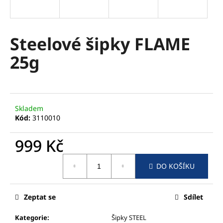
a
j
í
Steelové šipky FLAME
t
25g
?
Skladem
HLEDAT
Kód:
3110010
999 Kč
D
Měrná
DO KOŠÍKU
cena:
o
p
o
Zeptat se
Sdílet
r
u
Kategorie
:
Šipky STEEL