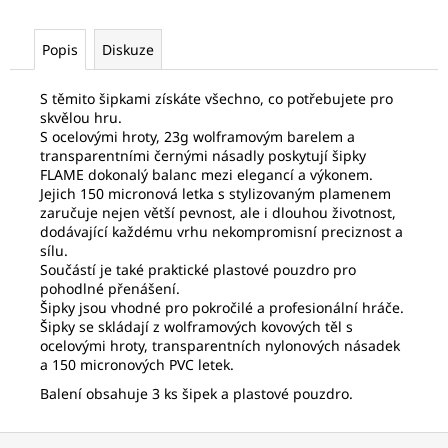
č
u
j
Popis
Diskuze
e
m
S těmito šipkami získáte všechno, co potřebujete pro
e
skvělou hru.
S ocelovými hroty, 23g wolframovým barelem a
transparentními černými násadly poskytují šipky
ŽÁROVKA
FLAME dokonalý balanc mezi elegancí a výkonem.
T10
Jejich 150 micronová letka s stylizovaným plamenem
LED
zaručuje nejen větší pevnost, ale i dlouhou životnost,
dodávající každému vrhu nekompromisní preciznost a
17
Kč
sílu.
Součástí je také praktické plastové pouzdro pro
pohodlné přenášení.
Šipky jsou vhodné pro pokročilé a profesionální hráče.
Šipky se skládají z wolframových kovových těl s
ocelovými hroty, transparentních nylonových násadek
a 150 micronových PVC letek.
Balení obsahuje 3 ks šipek a plastové pouzdro.
Z