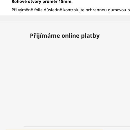
Rohové otvory průměr 15mm.
Při výměně folie důsledně kontrolujte ochrannou gumovou po
Z
á
Přijímáme online platby
p
a
t
í