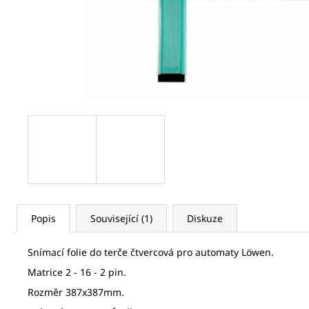
BAREL ŠIPKY 1/4 - 1/4 (SILNÝ/SILNÝ)
19 Kč
Popis
Související (1)
Diskuze
Snímací folie do terče čtvercová pro automaty L
ö
wen.
Matrice 2 - 16 - 2 pin.
Rozměr 387x387mm.