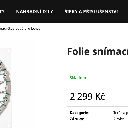
TY
NÁHRADNÍ DÍLY
ŠIPKY A PŘÍSLUŠENSTVÍ
ímací čtvercová pro Löwen
Co potřebujete najít?
Folie snímac
HLEDAT
Doporučujeme
Skladem
2 299 Kč
Měrná
cena:
Kategorie
:
Terče a p
Záruka
:
2 roky