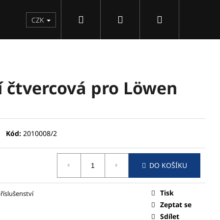
Hledat
Přihlášení
Nákupní
CZK
košík
í čtvercová pro Löwen
Kód:
2010008/2
DO KOŠÍKU
Následující
Tisk
říslušenství
Zeptat se
Sdílet