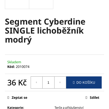
a
j
í
Segment Cyberdine
t
SINGLE lichoběžník
?
modrý
HLEDAT
Skladem
Kód:
2010074
D
36 Kč
o
DO KOŠÍKU
p
Měrná
o
cena:
Zeptat se
Sdílet
r
u
Kategorie
:
Terče a příslušenství