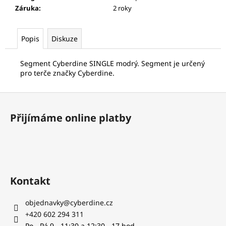
č
Záruka
:
2 roky
u
j
e
Popis
Diskuze
m
e
Segment Cyberdine SINGLE modrý. Segment je určený
pro terče značky Cyberdine.
LETKA
NYLON
Z
S
á
NÁSADKOU
Přijímáme online platby
1/4
p
ŽLUTÁ
a
7,14
t
Kč
í
Kontakt
objednavky
@
cyberdine.cz
+420 602 294 311
Po - Pá 9 - 11:30 a 12:30 - 17 hod.